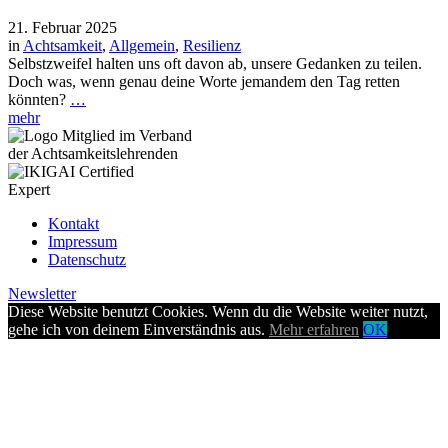
21. Februar 2025
in
Achtsamkeit
,
Allgemein
,
Resilienz
Selbstzweifel halten uns oft davon ab, unsere Gedanken zu teilen.
Doch was, wenn genau deine Worte jemandem den Tag retten
könnten?
…
mehr
Kontakt
Impressum
Datenschutz
Newsletter
Diese Website benutzt Cookies. Wenn du die Website weiter nutzt,
gehe ich von deinem Einverständnis aus.
Mehr erfahren
OK