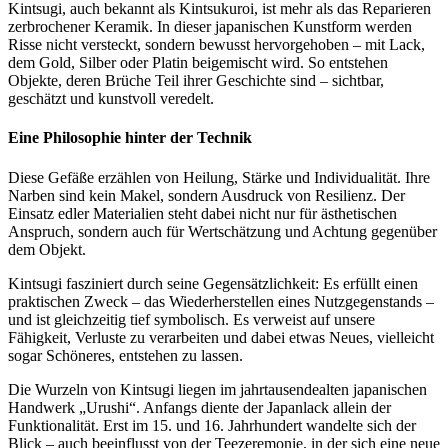
Kintsugi, auch bekannt als Kintsukuroi, ist mehr als das Reparieren
zerbrochener Keramik. In dieser japanischen Kunstform werden
Risse nicht versteckt, sondern bewusst hervorgehoben – mit Lack,
dem Gold, Silber oder Platin beigemischt wird. So entstehen
Objekte, deren Brüche Teil ihrer Geschichte sind – sichtbar,
geschätzt und kunstvoll veredelt.
Eine Philosophie hinter der Technik
Diese Gefäße erzählen von Heilung, Stärke und Individualität. Ihre
Narben sind kein Makel, sondern Ausdruck von Resilienz. Der
Einsatz edler Materialien steht dabei nicht nur für ästhetischen
Anspruch, sondern auch für Wertschätzung und Achtung gegenüber
dem Objekt.
Kintsugi fasziniert durch seine Gegensätzlichkeit: Es erfüllt einen
praktischen Zweck – das Wiederherstellen eines Nutzgegenstands –
und ist gleichzeitig tief symbolisch. Es verweist auf unsere
Fähigkeit, Verluste zu verarbeiten und dabei etwas Neues, vielleicht
sogar Schöneres, entstehen zu lassen.
Die Wurzeln von Kintsugi liegen im jahrtausendealten japanischen
Handwerk „Urushi“. Anfangs diente der Japanlack allein der
Funktionalität. Erst im 15. und 16. Jahrhundert wandelte sich der
Blick – auch beeinflusst von der Teezeremonie, in der sich eine neue