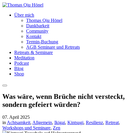
Über mich
Thomas Qiu Hönel
Dankbarkeit
Community
Kontakt
Termin-Buchung
AGB Seminare und Retreats
Retreats & Seminare
Meditation
Podcast
Blog
Shop
Was wäre, wenn Brüche nicht versteckt,
sondern gefeiert würden?
07. April 2025
in
Achtsamkeit
,
Allgemein
,
Ikigai
,
Kintsugi
,
Resilienz
,
Retreat
,
Workshops und Seminare
,
Zen