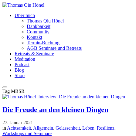
Über mich
Thomas Qiu Hönel
Dankbarkeit
Community
Kontakt
Termin-Buchung
AGB Seminare und Retreats
Retreats & Seminare
Meditation
Podcast
Blog
Shop
Tag
MBSR
Die Freude an den kleinen Dingen
27. Januar 2021
in
Achtsamkeit
,
Allgemein
,
Gelassenheit
,
Leben
,
Resilienz
,
Workshops und Seminare