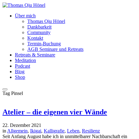
Über mich
Thomas Qiu Hönel
Dankbarkeit
Community
Kontakt
Termin-Buchung
AGB Seminare und Retreats
Retreats & Seminare
Meditation
Podcast
Blog
Shop
Tag
Pinsel
Atelier – die eigenen vier Wände
22. Dezember 2021
in
Allgemein
,
Ikigai
,
Kalligrafie
,
Leben
,
Resilienz
Seit Anfang August habe ich in unmittelbarer Nachbarschaft ein