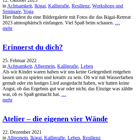
12. Oktober 2023
in
Achtsamkeit
,
Ikigai
,
Kalligrafie
,
Resilienz
,
Workshops und
Seminare
,
Yoga
Hier findest du eine Bildergalerie mit Fotos die das Ikigai-Retreat
2023 atmosphärisch einfangen. Viel Spaß beim schauen.
…
mehr
Erinnerst du dich?
25. Februar 2022
in
Achtsamkeit
,
Allgemein
,
Kalligrafie
,
Leben
Als wir Kinder waren haben wir uns keine Gelegenheit entgehen
lassen um zu spielen und kreativ zu sein. Ob wir mit Wasserfarben
gemalt oder ein lustiges Lied ausgedacht haben, wir hatten keine
Angst, ob das Ergebnis gut war oder nicht, das Einzige was zählte
war, ob es Spaß gemacht hat.
…
mehr
Atelier – die eigenen vier Wände
22. Dezember 2021
in
Allgemein
,
Ikigai
,
Kalligrafie
,
Leben
,
Resilienz