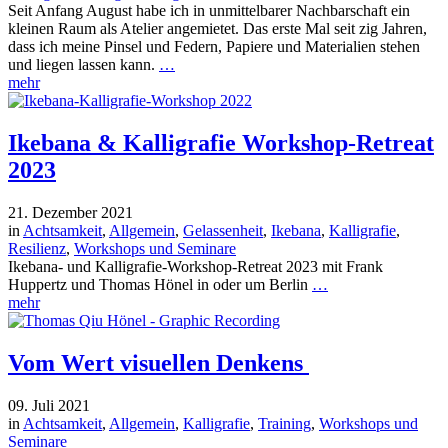
Seit Anfang August habe ich in unmittelbarer Nachbarschaft ein
kleinen Raum als Atelier angemietet. Das erste Mal seit zig Jahren,
dass ich meine Pinsel und Federn, Papiere und Materialien stehen
und liegen lassen kann.
…
mehr
Ikebana & Kalligrafie Workshop-Retreat
2023
21. Dezember 2021
in
Achtsamkeit
,
Allgemein
,
Gelassenheit
,
Ikebana
,
Kalligrafie
,
Resilienz
,
Workshops und Seminare
Ikebana- und Kalligrafie-Workshop-Retreat 2023 mit Frank
Huppertz und Thomas Hönel in oder um Berlin
…
mehr
Vom Wert visuellen Denkens
09. Juli 2021
in
Achtsamkeit
,
Allgemein
,
Kalligrafie
,
Training
,
Workshops und
Seminare