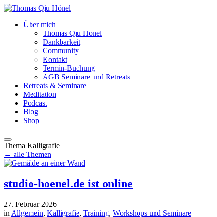
Über mich
Thomas Qiu Hönel
Dankbarkeit
Community
Kontakt
Termin-Buchung
AGB Seminare und Retreats
Retreats & Seminare
Meditation
Podcast
Blog
Shop
Thema
Kalligrafie
→ alle Themen
studio-hoenel.de ist online
27. Februar 2026
in
Allgemein
,
Kalligrafie
,
Training
,
Workshops und Seminare