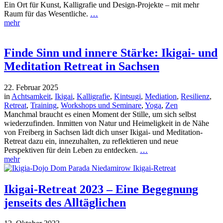
Ein Ort für Kunst, Kalligrafie und Design-Projekte – mit mehr
Raum für das Wesentliche.
…
mehr
Finde Sinn und innere Stärke: Ikigai- und
Meditation Retreat in Sachsen
22. Februar 2025
in
Achtsamkeit
,
Ikigai
,
Kalligrafie
,
Kintsugi
,
Mediation
,
Resilienz
,
Retreat
,
Training
,
Workshops und Seminare
,
Yoga
,
Zen
Manchmal braucht es einen Moment der Stille, um sich selbst
wiederzufinden. Inmitten von Natur und Heimeligkeit in de Nähe
von Freiberg in Sachsen lädt dich unser Ikigai- und Meditation-
Retreat dazu ein, innezuhalten, zu reflektieren und neue
Perspektiven für dein Leben zu entdecken.
…
mehr
Ikigai-Retreat 2023 – Eine Begegnung
jenseits des Alltäglichen