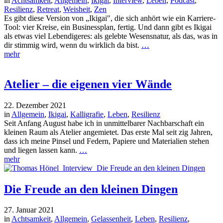
in
Achtsamkeit
,
Allgemein
,
Ikigai
,
Interview
,
Leben
,
Podcast
,
Resilienz
,
Retreat
,
Weisheit
,
Zen
Es gibt diese Version von „Ikigai", die sich anhört wie ein Karriere-
Tool: vier Kreise, ein Businessplan, fertig. Und dann gibt es Ikigai
als etwas viel Lebendigeres: als gelebte Wesensnatur, als das, was in
dir stimmig wird, wenn du wirklich da bist.
…
mehr
Atelier – die eigenen vier Wände
22. Dezember 2021
in
Allgemein
,
Ikigai
,
Kalligrafie
,
Leben
,
Resilienz
Seit Anfang August habe ich in unmittelbarer Nachbarschaft ein
kleinen Raum als Atelier angemietet. Das erste Mal seit zig Jahren,
dass ich meine Pinsel und Federn, Papiere und Materialien stehen
und liegen lassen kann.
…
mehr
Die Freude an den kleinen Dingen
27. Januar 2021
in
Achtsamkeit
,
Allgemein
,
Gelassenheit
,
Leben
,
Resilienz
,