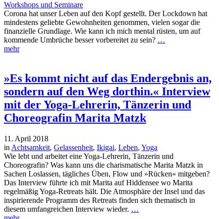
Workshops und Seminare
Corona hat unser Leben auf den Kopf gestellt. Der Lockdown hat
mindestens geliebte Gewohnheiten genommen, vielen sogar die
finanzielle Grundlage. Wie kann ich mich mental rüsten, um auf
kommende Umbrüche besser vorbereitet zu sein?
…
mehr
»Es kommt nicht auf das Endergebnis an,
sondern auf den Weg dorthin.« Interview
mit der Yoga-Lehrerin, Tänzerin und
Choreografin Marita Matzk
11. April 2018
in
Achtsamkeit
,
Gelassenheit
,
Ikigai
,
Leben
,
Yoga
Wie lebt und arbeitet eine Yoga-Lehrerin, Tänzerin und
Choreografin? Was kann uns die charismatische Marita Matzk in
Sachen Loslassen, tägliches Üben, Flow und »Rücken« mitgeben?
Das Interview führte ich mit Marita auf Hiddensee wo Marita
regelmäßig Yoga-Retreats hält. Die Atmosphäre der Insel und das
inspirierende Programm des Retreats finden sich thematisch in
diesem umfangreichen Interview wieder.
…
mehr